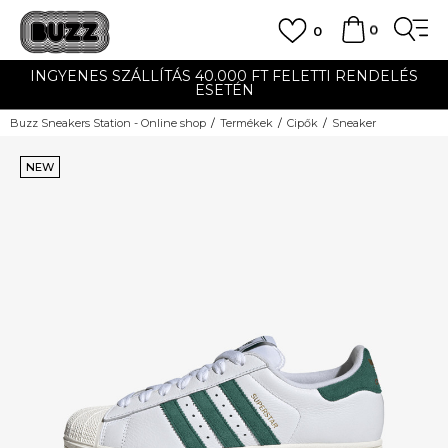
0
0
INGYENES SZÁLLÍTÁS 40.000 FT FELETTI RENDELÉS
ESETÉN
Buzz Sneakers Station - Online shop
Termékek
Cipők
Sneaker
NEW