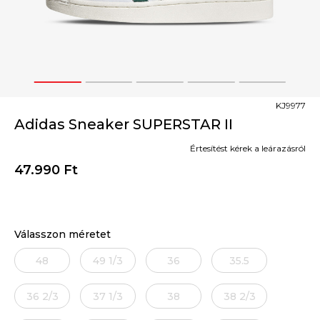
1
2
3
4
5
KJ9977
Adidas Sneaker SUPERSTAR II
Értesítést kérek a leárazásról
47.990
Ft
Válasszon méretet
48
49 1/3
36
35.5
36 2/3
37 1/3
38
38 2/3