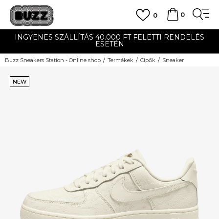
0
0
INGYENES SZÁLLÍTÁS 40.000 FT FELETTI RENDELÉS
ESETÉN
Buzz Sneakers Station - Online shop
Termékek
Cipők
Sneaker
NEW