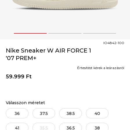
1
2
3
IO4842-100
Nike Sneaker W AIR FORCE 1
'07 PREM+
Értesítést kérek a leárazásról
59.999
Ft
Válasszon méretet
36
37.5
38.5
40
41
35.5
36.5
38