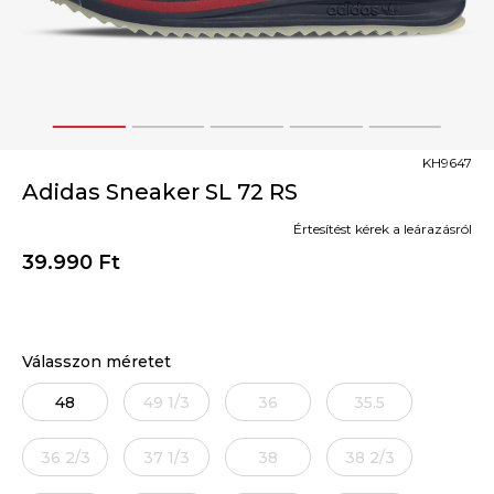
1
2
3
4
5
KH9647
Adidas Sneaker SL 72 RS
Értesítést kérek a leárazásról
39.990
Ft
Válasszon méretet
48
49 1/3
36
35.5
36 2/3
37 1/3
38
38 2/3