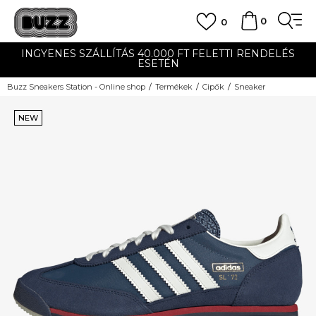
0
0
INGYENES SZÁLLÍTÁS 40.000 FT FELETTI RENDELÉS
ESETÉN
Buzz Sneakers Station - Online shop
Termékek
Cipők
Sneaker
NEW