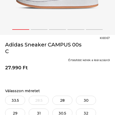
1
2
3
4
5
KI6967
Adidas Sneaker CAMPUS 00s
C
Értesítést kérek a leárazásról
27.990
Ft
Válasszon méretet
33.5
28.5
28
30
29
31
30.5
32