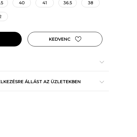
.5
40
41
36.5
38
2
KEDVENC
ELKEZÉSRE ÁLLÁST AZ ÜZLETEKBEN