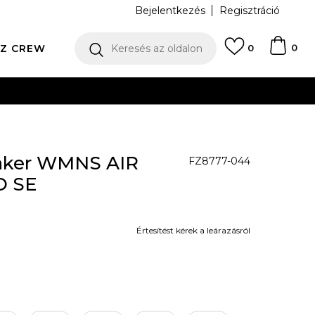
Bejelentkezés
Regisztráció
0
Z CREW
Keresés az oldalon
0
N
ker WMNS AIR
FZ8777-044
D SE
Értesítést kérek a leárazásról