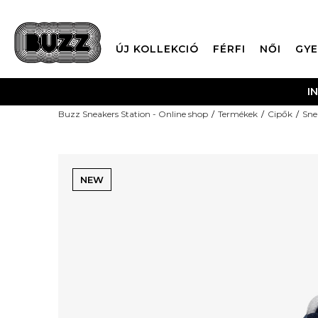
ÚJ KOLLEKCIÓ
FÉRFI
NŐI
GYE
I
Buzz Sneakers Station - Online shop
Termékek
Cipők
Sne
NEW