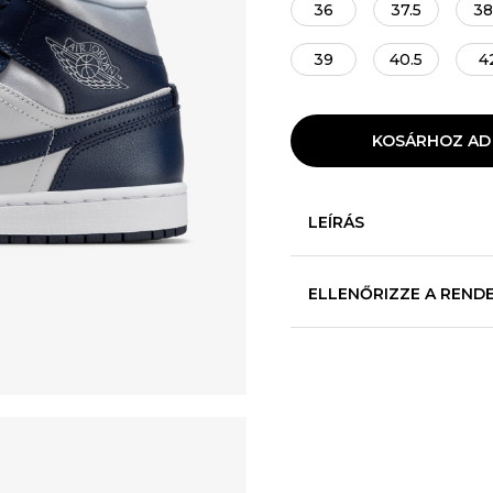
36
37.5
38
39
40.5
4
KOSÁRHOZ AD
LEÍRÁS
ELLENŐRIZZE A REND