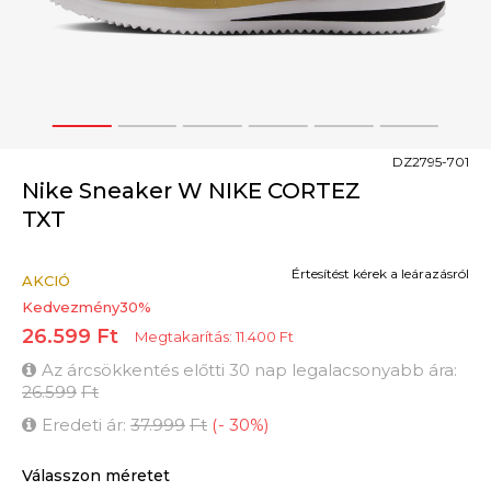
1
2
3
4
5
6
DZ2795-701
Nike Sneaker W NIKE CORTEZ
TXT
Értesítést kérek a leárazásról
AKCIÓ
Kedvezmény
30
%
26.599
Ft
Megtakarítás:
11.400
Ft
Az árcsökkentés előtti 30 nap legalacsonyabb ára:
26.599
Ft
Eredeti ár:
37.999
Ft
(
-
30
%
)
Válasszon méretet