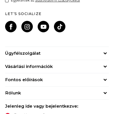
adatvédelmi szabályokkal
Egyetértek az
LET’S SOCIALIZE
Ügyfélszolgálat
Hétfő - Péntek
Vásárlási információk
09h - 17h
Rendelés állapota
online@buzzsneakers.hu
Fontos előírások
Szállítási információk
+36 1 765 4 765
Általános szerződési feltételek
Visszatérítések
Rólunk
Adatvédelmi politika
Panaszok
Buzz concept
Sport & Bonus szabályzata
Ajándékkártya
Jelenleg ide vagy bejelentkezve:
Buzz márkák