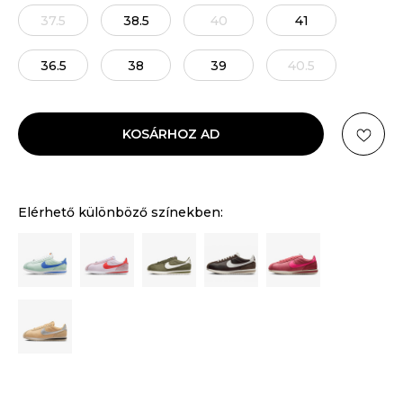
37.5
38.5
40
41
36.5
38
39
40.5
KOSÁRHOZ AD
Elérhető különböző színekben: