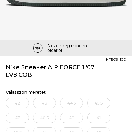
1
2
3
4
5
6
Nézd meg minden
oldalról
HF1939-100
Nike Sneaker AIR FORCE 1 '07
LV8 COB
Válasszon méretet
42
43
44.5
45.5
47
40.5
40
41