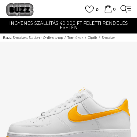
0
0
INGYENES SZÁLLÍTÁS 40.000 FT FELETTI RENDELÉS
ESETÉN
Buzz Sneakers Station - Online shop
Termékek
Cipők
Sneaker