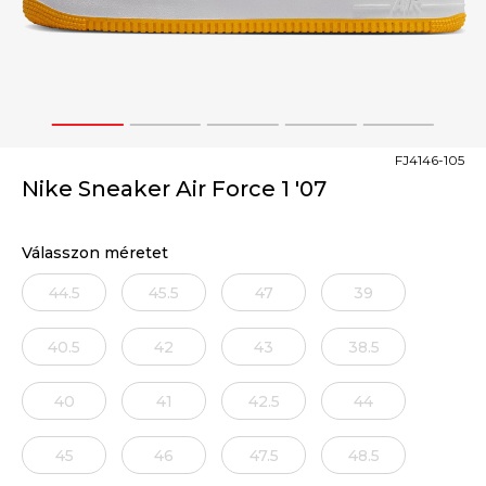
1
2
3
4
5
FJ4146-105
Nike Sneaker Air Force 1 '07
Válasszon méretet
44.5
45.5
47
39
40.5
42
43
38.5
40
41
42.5
44
45
46
47.5
48.5