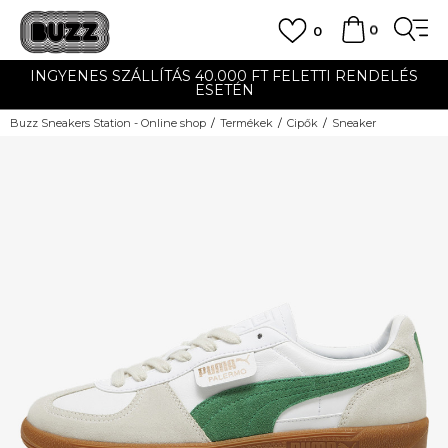
0
0
INGYENES SZÁLLÍTÁS 40.000 FT FELETTI RENDELÉS
ESETÉN
Buzz Sneakers Station - Online shop
Termékek
Cipők
Sneaker