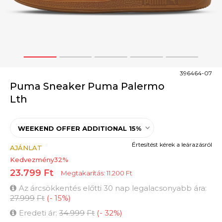
1
2
3
4
5
396464-07
Puma Sneaker Puma Palermo
Lth
WEEKEND OFFER ADDITIONAL 15%
Értesítést kérek a leárazásról
AJÁNLAT
Kedvezmény
32
%
23.799
Ft
Megtakarítás:
11.200
Ft
Az árcsökkentés előtti 30 nap legalacsonyabb ára:
27.999
Ft
(
-
15
%
)
Eredeti ár:
34.999
Ft
(
-
32
%
)