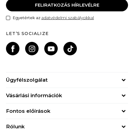
FELIRATKOZÁS HÍRLEVÉLRE
adatvédelmi szabályokkal
Egyetértek az
LET’S SOCIALIZE
Ügyfélszolgálat
Hétfő - Péntek
Vásárlási információk
09h - 17h
Rendelés állapota
online@buzzsneakers.hu
Fontos előírások
Szállítási információk
+36 1 765 4 765
Általános szerződési feltételek
Visszatérítések
Rólunk
Adatvédelmi politika
Panaszok