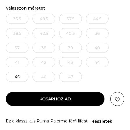
Válasszon méretet
35.5
48.5
37.5
44.5
38.5
42.5
40.5
36
37
38
39
40
41
42
43
44
45
46
47
KOSÁRHOZ AD
Ez a klasszikus Puma Palermo férfi lifest
...
Részletek