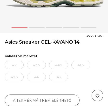
1
2
3
4
5
1201A161-301
Asics Sneaker GEL-KAYANO 14
Válasszon méretet
42
43.5
44.5
41.5
42.5
44
45
A TERMÉK MÁR NEM ELÉRHETŐ