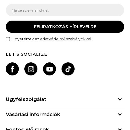
FELIRATKOZÁS HÍRLEVÉLRE
adatvédelmi szabályokkal
Egyetértek az
LET’S SOCIALIZE
Ügyfélszolgálat
Hétfő - Péntek
Vásárlási információk
09h - 17h
Rendelés állapota
online@buzzsneakers.hu
Fontos előírások