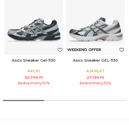
WEEKEND OFFER
Asics Sneaker Gel-1130
ADDITIONAL 15%
Asics Sneaker GEL-1130
AKCIÓ
AJÁNLAT
30.799
Ft
27.199
Ft
Kedvezmény
30
%
Kedvezmény
32
%