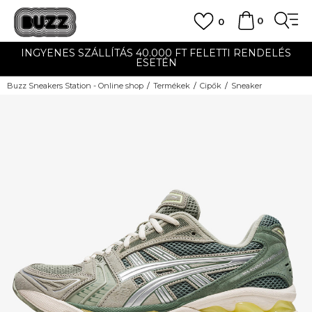
0
0
INGYENES SZÁLLÍTÁS 40.000 FT FELETTI RENDELÉS
ESETÉN
Buzz Sneakers Station - Online shop
Termékek
Cipők
Sneaker