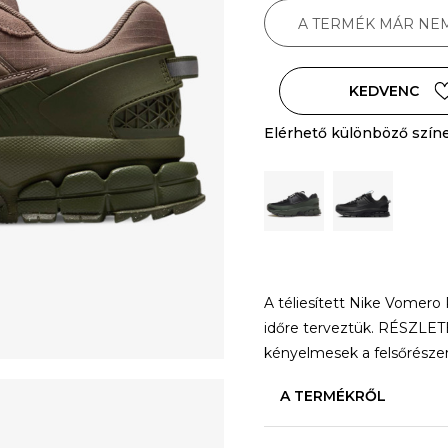
A TERMÉK MÁR NE
KEDVENC
Elérhető különböző szín
A téliesített Nike Vomero R
időre terveztük. RÉSZLETEK
kényelmesek a felsőrésze
A TERMÉKRŐL