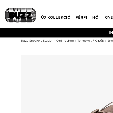
ÚJ KOLLEKCIÓ
FÉRFI
NŐI
GYE
Buzz Sneakers Station - Online shop
Termékek
Cipők
Sne