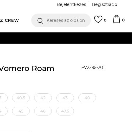
Bejelentkezés
Regisztráció
0
Z CREW
Keresés az oldalon
0
ÁRTYÁS FIZETÉS
r Vomero Roam
FV2295-201
7
40.5
42
43
40
4
45
46
47.5