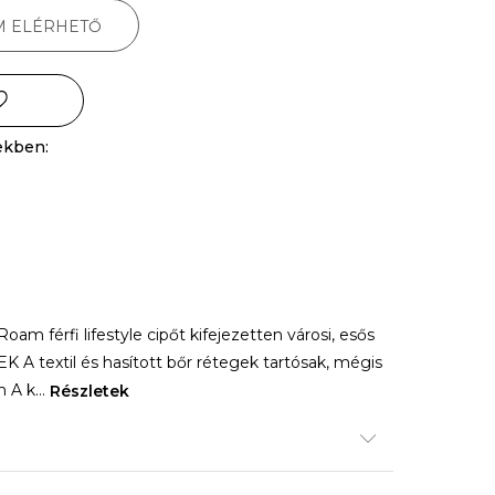
M ELÉRHETŐ
ekben:
oam férfi lifestyle cipőt kifejezetten városi, esős
 A textil és hasított bőr rétegek tartósak, mégis
n A k
...
Részletek