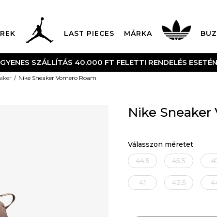
REK
LAST PIECES
MÁRKA
BUZ
UTÁNVÉTES ÉS BANKK
aker
Nike Sneaker Vomero Roam
Nike Sneake
Válasszon méretet
44.5
45.5
4
41
42.5
4