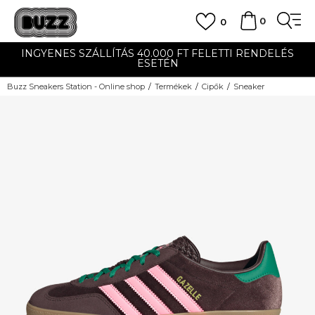
0
0
INGYENES SZÁLLÍTÁS 40.000 FT FELETTI RENDELÉS
ESETÉN
Buzz Sneakers Station - Online shop
Termékek
Cipők
Sneaker