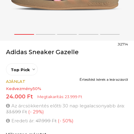
1
2
3
4
5
JI2714
Adidas Sneaker Gazelle
Top Pick
Értesítést kérek a leárazásról
AJÁNLAT
Kedvezmény
50
%
24.000
Ft
Megtakarítás:
23.999
Ft
Az árcsökkentés előtti 30 nap legalacsonyabb ára:
33.599
Ft
(
-
29
%
)
Eredeti ár:
47.999
Ft
(
-
50
%
)