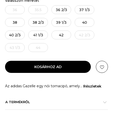
Válasszon méretet
36
35.5
36 2/3
37 1/3
38
38 2/3
39 1/3
40
40 2/3
41 1/3
42
42 2/3
43 1/3
44
KOSÁRHOZ AD
Az adidas Gazelle egy női tornacipő, amely
...
Részletek
A TERMÉKRŐL