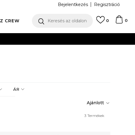
Bejelentkezés
Regisztráció
0
Z CREW
Keresés az oldalon
0
N
ÁR
3
Termékek