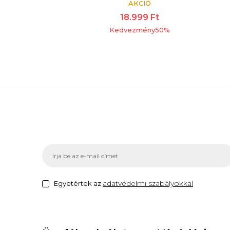
AKCIÓ
18.999
Ft
Kedvezmény
50
%
adatvédelmi szabályokkal
Egyetértek az