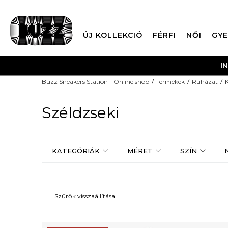
ÚJ KOLLEKCIÓ
FÉRFI
NŐI
GYE
I
Buzz Sneakers Station - Online shop
Termékek
Ruházat
Széldzseki
KATEGÓRIÁK
MÉRET
SZÍN
Szűrők visszaállítása