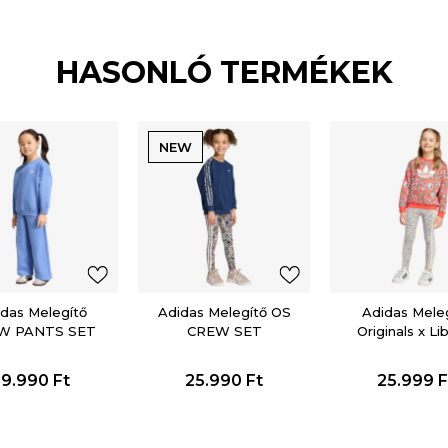
HASONLÓ TERMÉKEK
NEW
das Melegítő
Adidas Melegítő OS
Adidas Mele
W PANTS SET
CREW SET
Originals x Li
London
19.990
Ft
25.990
Ft
25.999
F