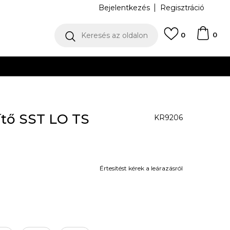
Bejelentkezés
Regisztráció
0
Keresés az oldalon
0
N
ítő SST LO TS
KR9206
Értesítést kérek a leárazásról