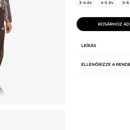
3-4 év
4-5 év
5-6
KOSÁRHOZ AD
LEÍRÁS
ELLENŐRIZZE A REND