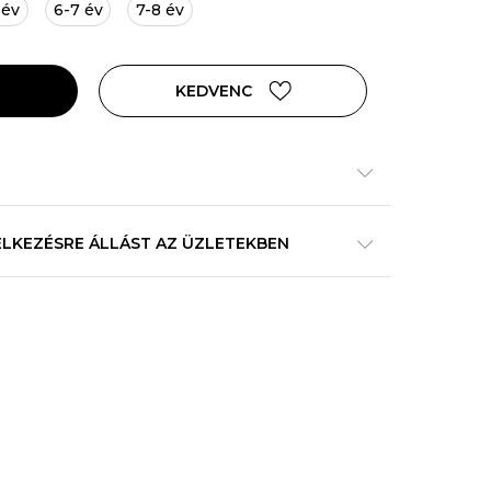
 év
6-7 év
7-8 év
KEDVENC
ELKEZÉSRE ÁLLÁST AZ ÜZLETEKBEN