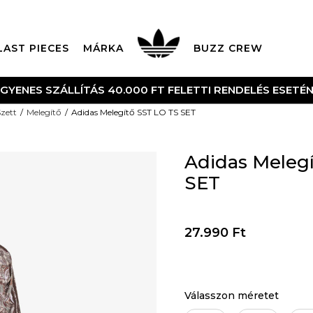
LAST PIECES
MÁRKA
BUZZ CREW
NGYENES SZÁLLÍTÁS 40.000 FT FELETTI RENDELÉS ESETÉ
zett
Melegítő
Adidas Melegítő SST LO TS SET
Adidas Meleg
SET
27.990
Ft
Válasszon méretet