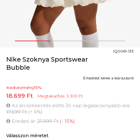
1
2
3
IQ0061-133
Nike Szoknya Sportswear
Bubble
Értesítést kérek a leárazásról
Kedvezmény
15
%
18.699
Ft
Megtakarítás:
3.300
Ft
Az árcsökkentés előtti 30 nap legalacsonyabb ára:
17.599
Ft
(
+
6
%
)
Eredeti ár:
21.999
Ft
(
-
15
%
)
Válasszon méretet