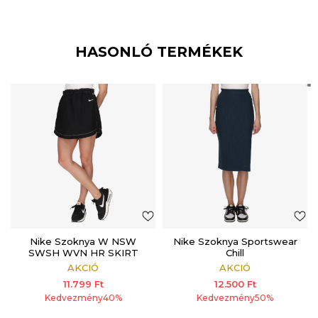
HASONLÓ TERMÉKEK
Nike Szoknya W NSW
Nike Szoknya Sportswear
SWSH WVN HR SKIRT
Chill
AKCIÓ
AKCIÓ
11.799
Ft
12.500
Ft
Kedvezmény
40
%
Kedvezmény
50
%