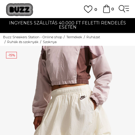
0
0
INGYENES SZÁLLÍTÁS 40.000 FT FELETTI RENDELÉS
ESETÉN
Buzz Sneakers Station - Online shop
Termékek
Ruházat
Ruhák és szoknyák
Szoknya
-15%