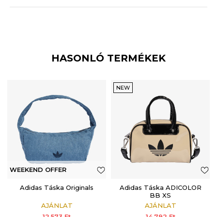
HASONLÓ TERMÉKEK
NEW
WEEKEND OFFER
ADDITIONAL 15%
Adidas Táska Originals
Adidas Táska ADICOLOR
BB XS
AJÁNLAT
AJÁNLAT
12.573
Ft
14.792
Ft