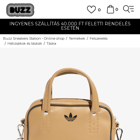
0
0
INGYENES SZÁLLÍTÁS 40.000 FT FELETTI RENDELÉS
ESETÉN
Buzz Sneakers Station - Online shop
Termékek
Felszerelés
Hátizsákok és táskák
Táska