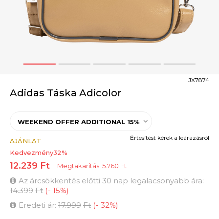
1
2
3
4
5
JX7874
Adidas Táska Adicolor
WEEKEND OFFER ADDITIONAL 15%
Értesítést kérek a leárazásról
AJÁNLAT
Kedvezmény
32
%
12.239
Ft
Megtakarítás:
5.760
Ft
Az árcsökkentés előtti 30 nap legalacsonyabb ára:
14.399
Ft
(
-
15
%
)
Eredeti ár:
17.999
Ft
(
-
32
%
)