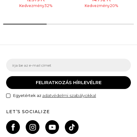
Kedvezmény
32
%
Kedvezmény
20
%
FELIRATKOZÁS HÍRLEVÉLRE
adatvédelmi szabályokkal
Egyetértek az
LET’S SOCIALIZE