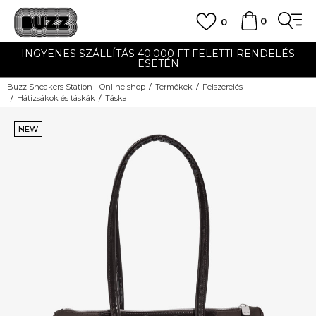
0
0
INGYENES SZÁLLÍTÁS 40.000 FT FELETTI RENDELÉS
ESETÉN
Buzz Sneakers Station - Online shop
Termékek
Felszerelés
Hátizsákok és táskák
Táska
NEW