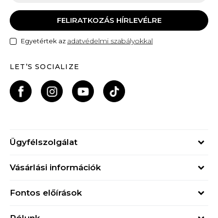
FELIRATKOZÁS HÍRLEVÉLRE
adatvédelmi szabályokkal
Egyetértek az
LET’S SOCIALIZE
Ügyfélszolgálat
Hétfő - Péntek
Vásárlási információk
09h - 17h
Rendelés állapota
online@buzzsneakers.hu
Fontos előírások
Szállítási információk
+36 1 765 4 765
Általános szerződési feltételek
Visszatérítések