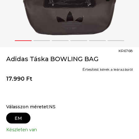
1
2
3
4
5
6
KR6768
Adidas Táska BOWLING BAG
Értesítést kérek a leárazásról
17.990
Ft
Válasszon méretet:NS
EM
Készleten van