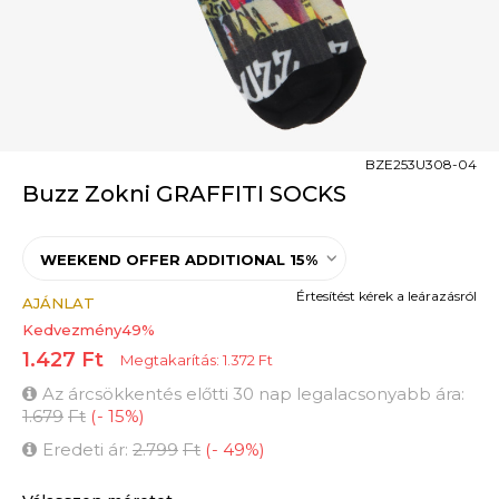
BZE253U308-04
Buzz Zokni GRAFFITI SOCKS
WEEKEND OFFER ADDITIONAL 15%
Értesítést kérek a leárazásról
AJÁNLAT
Kedvezmény
49
%
1.427
Ft
Megtakarítás:
1.372
Ft
Az árcsökkentés előtti 30 nap legalacsonyabb ára:
1.679
Ft
(
-
15
%
)
Eredeti ár:
2.799
Ft
(
-
49
%
)