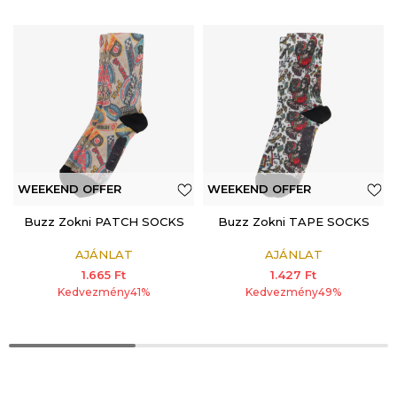
WEEKEND OFFER
WEEKEND OFFER
ADDITIONAL 15%
Buzz Zokni PATCH SOCKS
ADDITIONAL 15%
Buzz Zokni TAPE SOCKS
AJÁNLAT
AJÁNLAT
1.665
Ft
1.427
Ft
Kedvezmény
41
%
Kedvezmény
49
%