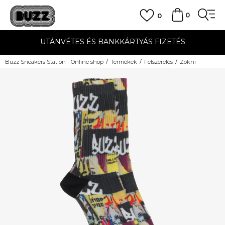
0
0
UTÁNVÉTES ÉS BANKKÁRTYÁS FIZETÉS
Buzz Sneakers Station - Online shop
Termékek
Felszerelés
Zokni