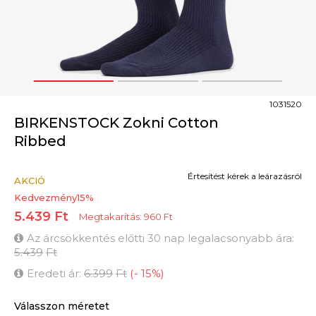
1
2
3
1031520
BIRKENSTOCK Zokni Cotton
Ribbed
Értesítést kérek a leárazásról
AKCIÓ
Kedvezmény
15
%
5.439
Ft
Megtakarítás:
960
Ft
Az árcsökkentés előtti 30 nap legalacsonyabb ára:
5.439
Ft
Eredeti ár:
6.399
Ft
(
-
15
%
)
Válasszon méretet