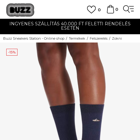
0
0
INGYENES SZÁLLÍTÁS 40.000 FT FELETTI RENDELÉS
ESETÉN
Buzz Sneakers Station - Online shop
Termékek
Felszerelés
Zokni
-15%