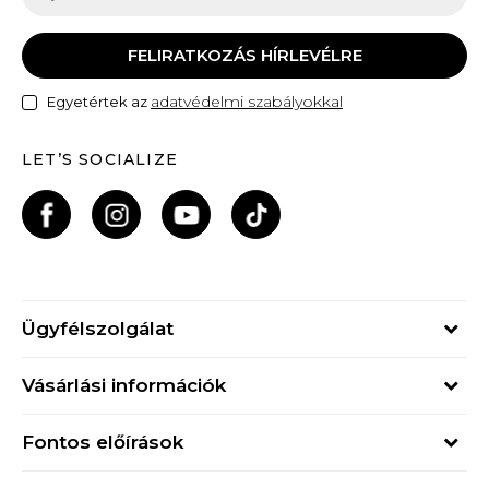
FELIRATKOZÁS HÍRLEVÉLRE
adatvédelmi szabályokkal
Egyetértek az
LET’S SOCIALIZE
Ügyfélszolgálat
Hétfő - Péntek
Vásárlási információk
09h - 17h
Rendelés állapota
online@buzzsneakers.hu
Fontos előírások
Szállítási információk
+36 1 765 4 765
Általános szerződési feltételek