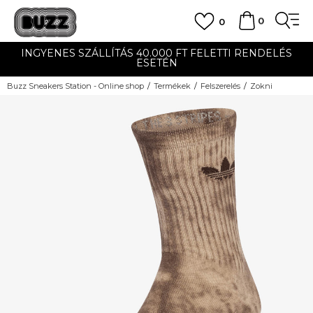
0
0
INGYENES SZÁLLÍTÁS 40.000 FT FELETTI RENDELÉS
ESETÉN
Buzz Sneakers Station - Online shop
Termékek
Felszerelés
Zokni