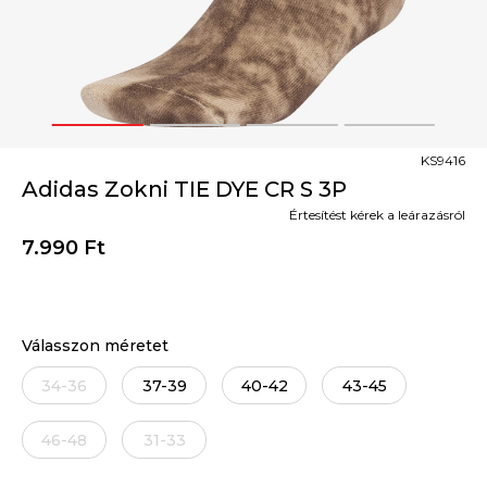
1
2
3
4
KS9416
Adidas Zokni TIE DYE CR S 3P
Értesítést kérek a leárazásról
7.990
Ft
Válasszon méretet
34-36
37-39
40-42
43-45
46-48
31-33