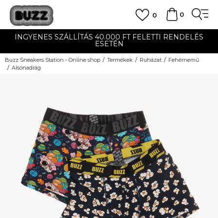
0
0
INGYENES SZÁLLÍTÁS 40.000 FT FELETTI RENDELÉS
ESETÉN
Buzz Sneakers Station - Online shop
Termékek
Ruházat
Fehérnemű
Alsónadrág