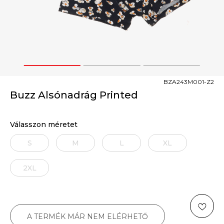
1
2
3
BZA243M001-Z2
Buzz Alsónadrág Printed
Válasszon méretet
S
M
L
XL
2XL
A TERMÉK MÁR NEM ELÉRHETŐ