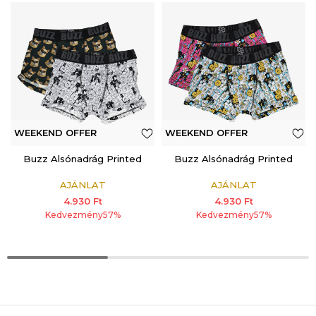
WEEKEND OFFER
WEEKEND OFFER
ADDITIONAL 15%
Buzz Alsónadrág Printed
ADDITIONAL 15%
Buzz Alsónadrág Printed
AJÁNLAT
AJÁNLAT
4.930
Ft
4.930
Ft
Kedvezmény
57
%
Kedvezmény
57
%