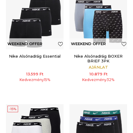
WEEKEND OFFER
WEEKEND OFFER
ADDITIONAL 15%
Nike Alsónadrág Essential
Nike Alsónadrág BOXER
BRIEF 3PK
AJÁNLAT
13.599
Ft
10.879
Ft
Kedvezmény
15
%
Kedvezmény
32
%
-15%