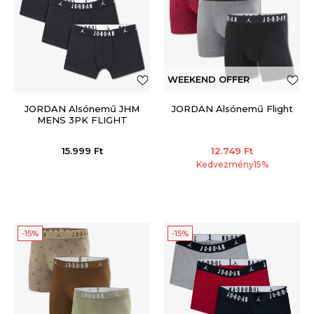
WEEKEND OFFER
JORDAN Alsónemű JHM
JORDAN Alsónemű Flight
MENS 3PK FLIGHT
COTTON TRU
15.999
Ft
12.749
Ft
Kedvezmény
15
%
-15%
-15%