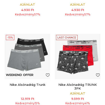
AJÁNLAT
AJÁNLAT
4.930
Ft
4.930
Ft
Kedvezmény
57
%
Kedvezmény
57
%
-15%
LAST CHANCE
WEEKEND OFFER
Nike Alsónadrág Trunk
Nike Alsónadrág TRUNK
3PK
AJÁNLAT
12.919
Ft
9.599
Ft
Kedvezmény
15
%
Kedvezmény
41
%