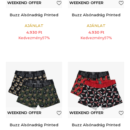
WEEKEND OFFER
WEEKEND OFFER
ADDITIONAL 15%
ADDITIONAL 15%
Buzz Alsónadrág Printed
Buzz Alsónadrág Printed
AJÁNLAT
AJÁNLAT
4.930
Ft
4.930
Ft
Kedvezmény
57
%
Kedvezmény
57
%
WEEKEND OFFER
WEEKEND OFFER
ADDITIONAL 15%
ADDITIONAL 15%
Buzz Alsónadrág Printed
Buzz Alsónadrág Printed