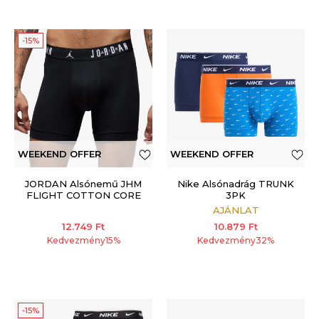
-15%
WEEKEND OFFER
WEEKEND OFFER
ADDITIONAL 15%
JORDAN Alsónemű JHM
Nike Alsónadrág TRUNK
FLIGHT COTTON CORE
3PK
3PK BB
AJÁNLAT
12.749
Ft
10.879
Ft
Kedvezmény
15
%
Kedvezmény
32
%
-15%