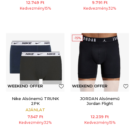
12.749
Ft
9.791
Ft
Kedvezmény
15
%
Kedvezmény
32
%
-15%
WEEKEND OFFER
WEEKEND OFFER
ADDITIONAL 15%
Nike Alsónemű TRUNK
JORDAN Alsónemű
2PK
Jordan Flight
AJÁNLAT
7.547
Ft
12.239
Ft
Kedvezmény
32
%
Kedvezmény
15
%