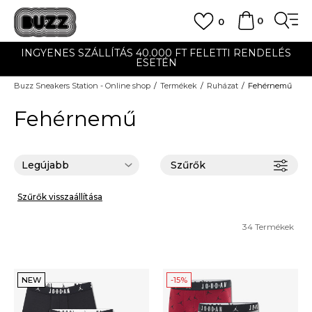
0
0
.000 FT FELETTI RENDELÉS
UTÁNVÉTES ÉS BAN
ETÉN
Buzz Sneakers Station - Online shop
Termékek
Ruházat
Fehérnemű
Fehérnemű
Szűrők
Szűrők visszaállítása
34
Termékek
NEW
-15%