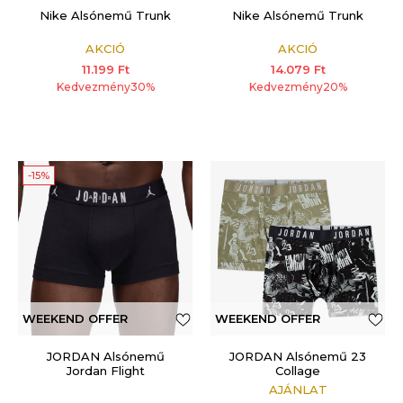
Nike Alsónemű Trunk
Nike Alsónemű Trunk
AKCIÓ
AKCIÓ
11.199
Ft
14.079
Ft
Kedvezmény
30
%
Kedvezmény
20
%
-15%
WEEKEND OFFER
WEEKEND OFFER
ADDITIONAL 15%
JORDAN Alsónemű
JORDAN Alsónemű 23
Jordan Flight
Collage
AJÁNLAT