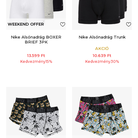
WEEKEND OFFER
Nike Alsónadrág BOXER
Nike Alsónadrág Trunk
BRIEF 3PK
AKCIÓ
13.599
Ft
10.639
Ft
Kedvezmény
15
%
Kedvezmény
30
%