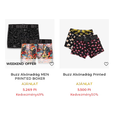
WEEKEND OFFER
ADDITIONAL 15%
Buzz Alsónadrág MEN
Buzz Alsónadrág Printed
PRINTED BOXER
AJÁNLAT
AJÁNLAT
5.269
Ft
5.500
Ft
Kedvezmény
49
%
Kedvezmény
50
%