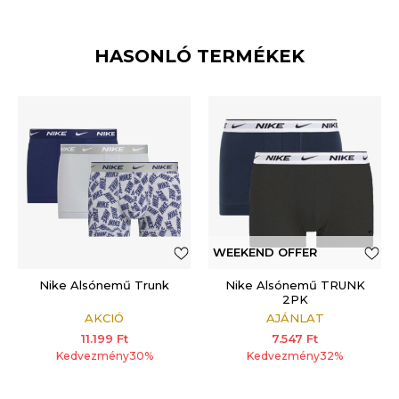
HASONLÓ TERMÉKEK
WEEKEND OFFER
Nike Alsónemű Trunk
ADDITIONAL 15%
Nike Alsónemű TRUNK
2PK
AKCIÓ
AJÁNLAT
11.199
Ft
7.547
Ft
Kedvezmény
30
%
Kedvezmény
32
%