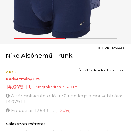
1
2
000PKE1256466
Nike Alsónemű Trunk
Értesítést kérek a leárazásról
AKCIÓ
Kedvezmény
20
%
14.079
Ft
Megtakarítás:
3.520
Ft
Az árcsökkentés előtti 30 nap legalacsonyabb ára:
14.079
Ft
Eredeti ár:
17.599
Ft
(
-
20
%
)
Válasszon méretet