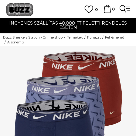
0
0
INGYENES SZÁLLÍTÁS 40.000 FT FELETTI RENDELÉS
ESETÉN
Buzz Sneakers Station - Online shop
Termékek
Ruházat
Fehérnemű
Alsónemű