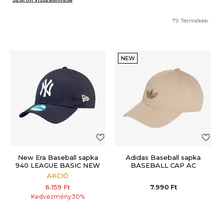
79
Termékek
NEW
New Era Baseball sapka
Adidas Baseball sapka
940 LEAGUE BASIC NEW
BASEBALL CAP AC
YORK YANKEES
AKCIÓ
6.159
Ft
7.990
Ft
Kedvezmény
30
%