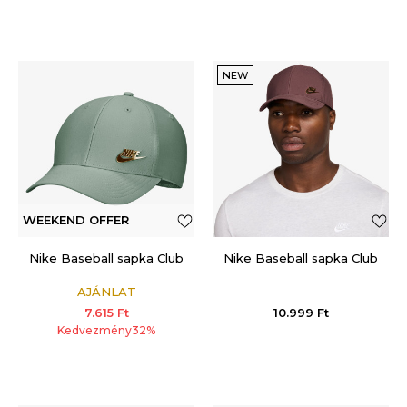
NEW
WEEKEND OFFER
ADDITIONAL 15%
Nike Baseball sapka Club
Nike Baseball sapka Club
AJÁNLAT
7.615
Ft
10.999
Ft
Kedvezmény
32
%