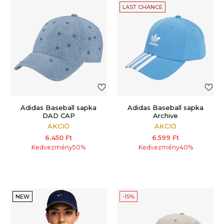
LAST CHANCE
Adidas Baseball sapka
Adidas Baseball sapka
DAD CAP
Archive
AKCIÓ
AKCIÓ
6.450
Ft
6.599
Ft
Kedvezmény
50
%
Kedvezmény
40
%
NEW
-15%