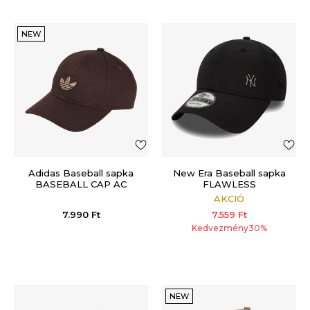
NEW
Adidas Baseball sapka
New Era Baseball sapka
BASEBALL CAP AC
FLAWLESS
AKCIÓ
7.990
Ft
7.559
Ft
Kedvezmény
30
%
NEW