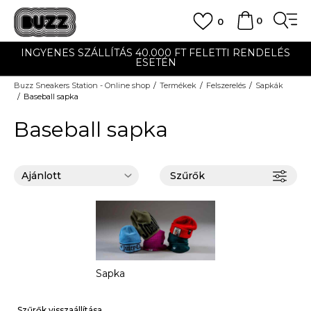
0
0
T FELETTI RENDELÉS
UTÁNVÉTES ÉS BANKKÁRTY
Buzz Sneakers Station - Online shop
Termékek
Felszerelés
Sapkák
Baseball sapka
Baseball sapka
Szűrők
Sapka
Szűrők visszaállítása