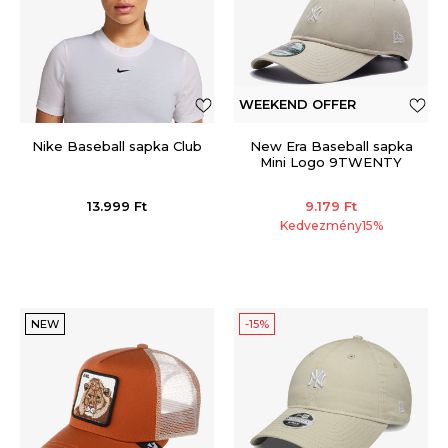
WEEKEND OFFER
Nike Baseball sapka Club
New Era Baseball sapka
Mini Logo 9TWENTY
13.999
Ft
9.179
Ft
Kedvezmény
15
%
NEW
-15%