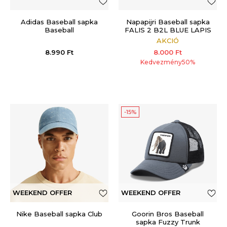
Adidas Baseball sapka
Napapijri Baseball sapka
Baseball
FALIS 2 B2L BLUE LAPIS
AKCIÓ
8.990
Ft
8.000
Ft
Kedvezmény
50
%
-15%
WEEKEND OFFER
WEEKEND OFFER
ADDITIONAL 15%
Nike Baseball sapka Club
Goorin Bros Baseball
sapka Fuzzy Trunk