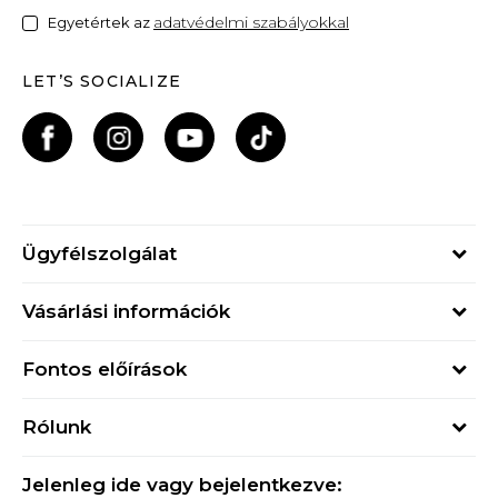
adatvédelmi szabályokkal
Egyetértek az
LET’S SOCIALIZE
Ügyfélszolgálat
Hétfő - Péntek
Vásárlási információk
09h - 17h
Rendelés állapota
online@buzzsneakers.hu
Fontos előírások
Szállítási információk
+36 1 765 4 765
Általános szerződési feltételek
Visszatérítések
Rólunk
Adatvédelmi politika
Panaszok
Buzz concept
Sport & Bonus szabályzata
Ajándékkártya
Jelenleg ide vagy bejelentkezve: