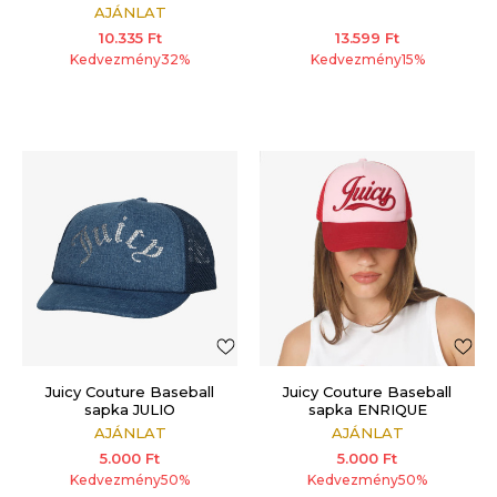
AJÁNLAT
10.335
Ft
13.599
Ft
Kedvezmény
32
%
Kedvezmény
15
%
Juicy Couture Baseball
Juicy Couture Baseball
sapka JULIO
sapka ENRIQUE
AJÁNLAT
AJÁNLAT
5.000
Ft
5.000
Ft
Kedvezmény
50
%
Kedvezmény
50
%