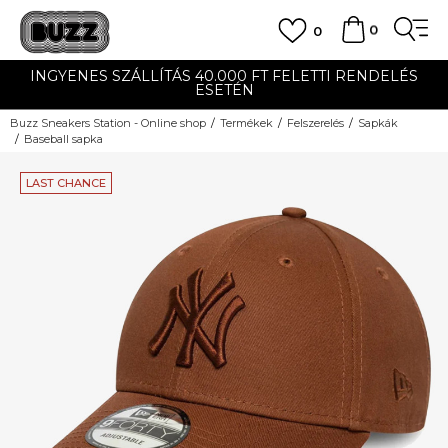
0
0
INGYENES SZÁLLÍTÁS 40.000 FT FELETTI RENDELÉS
ESETÉN
Buzz Sneakers Station - Online shop
Termékek
Felszerelés
Sapkák
Baseball sapka
LAST CHANCE