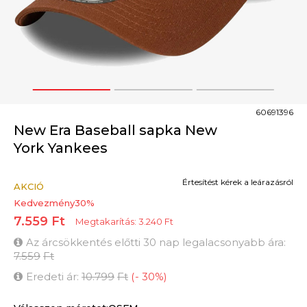
1
2
3
60691396
New Era Baseball sapka New
York Yankees
Értesítést kérek a leárazásról
AKCIÓ
Kedvezmény
30
%
7.559
Ft
Megtakarítás:
3.240
Ft
Az árcsökkentés előtti 30 nap legalacsonyabb ára:
7.559
Ft
Eredeti ár:
10.799
Ft
(
-
30
%
)