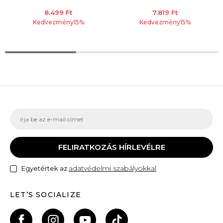
8.499
Ft
7.819
Ft
Kedvezmény
15
%
Kedvezmény
15
%
FELIRATKOZÁS HÍRLEVÉLRE
adatvédelmi szabályokkal
Egyetértek az
LET’S SOCIALIZE