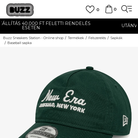
0
0
TI RENDELÉS
UTÁNVÉTES ÉS BANKKÁRTYÁS FIZ
Buzz Sneakers Station - Online shop
Termékek
Felszerelés
Sapkák
Baseball sapka