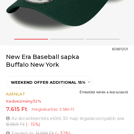
1
2
3
60691201
New Era Baseball sapka
Buffalo New York
WEEKEND OFFER ADDITIONAL 15%
Értesítést kérek a leárazásról
AJÁNLAT
Kedvezmény
32
%
7.615
Ft
Megtakarítás:
3.584
Ft
Az árcsökkentés előtti 30 nap legalacsonyabb ára:
8.959
Ft
(
-
15
%
)
Eredeti ár:
11.199
Ft
(
-
32
%
)