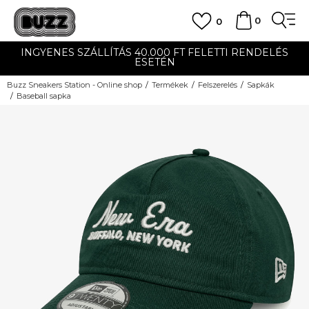
0
0
INGYENES SZÁLLÍTÁS 40.000 FT FELETTI RENDELÉS
ESETÉN
Buzz Sneakers Station - Online shop
Termékek
Felszerelés
Sapkák
Baseball sapka