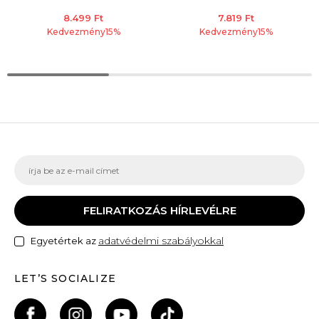
8.499
Ft
7.819
Ft
Kedvezmény
15
%
Kedvezmény
15
%
FELIRATKOZÁS HÍRLEVÉLRE
adatvédelmi szabályokkal
Egyetértek az
LET’S SOCIALIZE