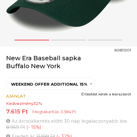
1
2
3
60691201
New Era Baseball sapka
Buffalo New York
WEEKEND OFFER ADDITIONAL 15%
Értesítést kérek a leárazásról
AJÁNLAT
Kedvezmény
32
%
7.615
Ft
Megtakarítás:
3.584
Ft
Az árcsökkentés előtti 30 nap legalacsonyabb ára:
8.959
Ft
(
-
15
%
)
Eredeti ár:
11.199
Ft
(
-
32
%
)