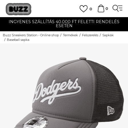
0
0
INGYENES SZÁLLÍTÁS 40.000 FT FELETTI RENDELÉS
ESETÉN
Buzz Sneakers Station - Online shop
Termékek
Felszerelés
Sapkák
Baseball sapka