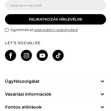
FELIRATKOZÁS HÍRLEVÉLRE
adatvédelmi szabályokkal
Egyetértek az
LET’S SOCIALIZE
Ügyfélszolgálat
Hétfő - Péntek
Vásárlási információk
09h - 17h
Rendelés állapota
online@buzzsneakers.hu
Fontos előírások
Szállítási információk