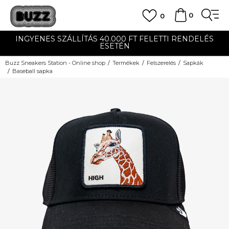
0
0
INGYENES SZÁLLÍTÁS 40.000 FT FELETTI RENDELÉS
ESETÉN
Buzz Sneakers Station - Online shop
Termékek
Felszerelés
Sapkák
Baseball sapka