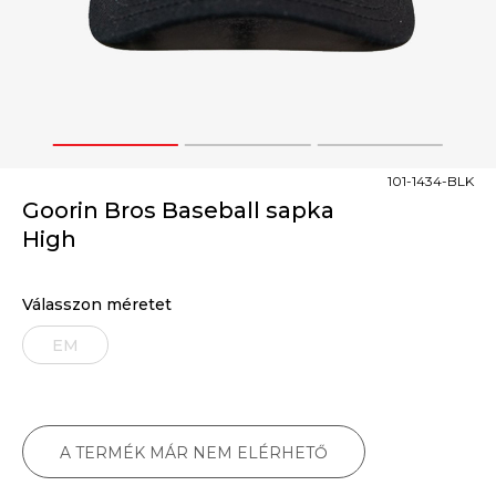
1
2
3
101-1434-BLK
Goorin Bros Baseball sapka
High
Válasszon méretet
EM
A TERMÉK MÁR NEM ELÉRHETŐ