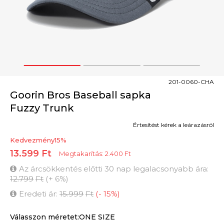
1
2
3
201-0060-CHA
Goorin Bros Baseball sapka
Fuzzy Trunk
Értesítést kérek a leárazásról
Kedvezmény
15
%
13.599
Ft
Megtakarítás:
2.400
Ft
Az árcsökkentés előtti 30 nap legalacsonyabb ára:
12.799
Ft
(
+
6
%
)
Eredeti ár:
15.999
Ft
(
-
15
%
)
Válasszon méretet:ONE SIZE