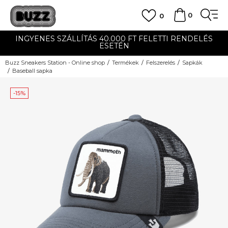
0
0
INGYENES SZÁLLÍTÁS 40.000 FT FELETTI RENDELÉS
ESETÉN
Buzz Sneakers Station - Online shop
Termékek
Felszerelés
Sapkák
Baseball sapka
-15%