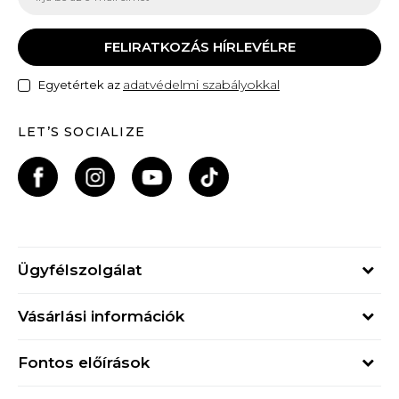
FELIRATKOZÁS HÍRLEVÉLRE
adatvédelmi szabályokkal
Egyetértek az
LET’S SOCIALIZE
Ügyfélszolgálat
Hétfő - Péntek
Vásárlási információk
09h - 17h
Rendelés állapota
online@buzzsneakers.hu
Fontos előírások
Szállítási információk
+36 1 765 4 765
Általános szerződési feltételek