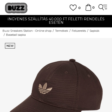
0
0
INGYENES SZÁLLÍTÁS 40.000 FT FELETTI RENDELÉS
ESETÉN
Buzz Sneakers Station - Online shop
Termékek
Felszerelés
Sapkák
Baseball sapka
NEW