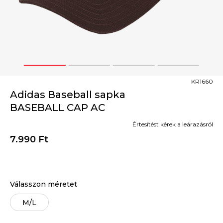
1
2
3
4
KR1660
Adidas Baseball sapka
BASEBALL CAP AC
Értesítést kérek a leárazásról
7.990
Ft
Válasszon méretet
M/L