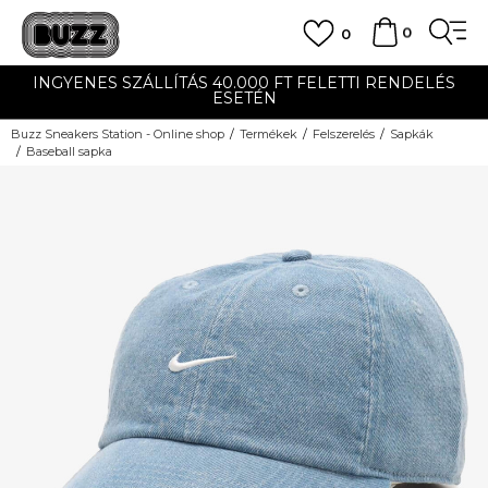
0
0
INGYENES SZÁLLÍTÁS 40.000 FT FELETTI RENDELÉS
ESETÉN
Buzz Sneakers Station - Online shop
Termékek
Felszerelés
Sapkák
Baseball sapka