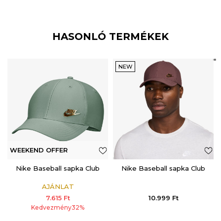
HASONLÓ TERMÉKEK
NEW
WEEKEND OFFER
ADDITIONAL 15%
Nike Baseball sapka Club
Nike Baseball sapka Club
AJÁNLAT
7.615
Ft
10.999
Ft
Kedvezmény
32
%