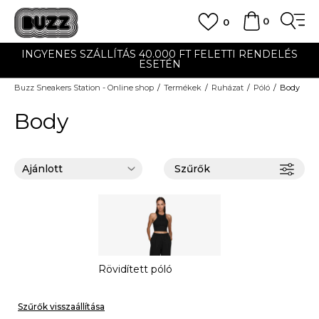
0
0
INGYENES SZÁLLÍTÁS 40.000 FT FELETTI RENDELÉS
ESETÉN
Buzz Sneakers Station - Online shop
Termékek
Ruházat
Póló
Body
Body
Szűrők
Rövidített póló
Szűrők visszaállítása