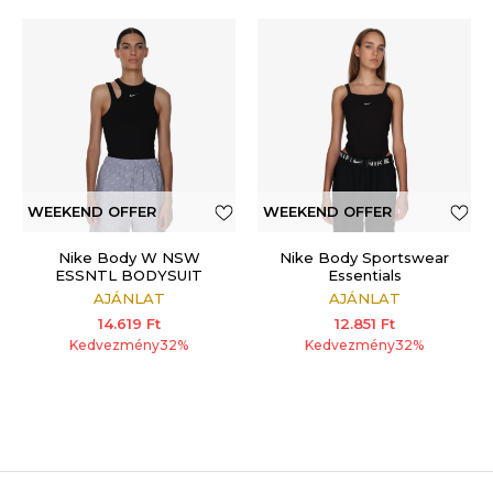
WEEKEND OFFER
WEEKEND OFFER
ADDITIONAL 15%
ADDITIONAL 15%
Nike Body W NSW
Nike Body Sportswear
ESSNTL BODYSUIT
Essentials
TANK
AJÁNLAT
AJÁNLAT
14.619
Ft
12.851
Ft
Kedvezmény
32
%
Kedvezmény
32
%