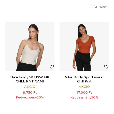
4
Termékek
Nike Body W NSW NK
Nike Body Sportswear
CHLL KNT CAMI
Chill Knit
BDYSUIT
AKCIÓ
AKCIÓ
9.750
Ft
17.000
Ft
Kedvezmény
50
%
Kedvezmény
50
%