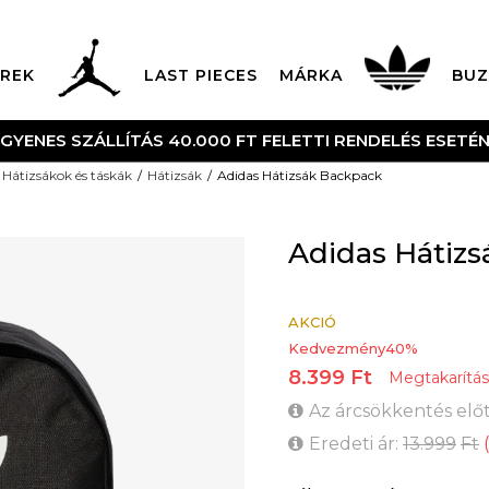
REK
LAST PIECES
MÁRKA
BUZ
NGYENES SZÁLLÍTÁS 40.000 FT FELETTI RENDELÉS ESETÉ
Hátizsákok és táskák
Hátizsák
Adidas Hátizsák Backpack
Adidas Hátiz
AKCIÓ
Kedvezmény
40
%
8.399
Ft
Megtakarítás
Az árcsökkentés előt
Eredeti ár:
13.999
Ft
(