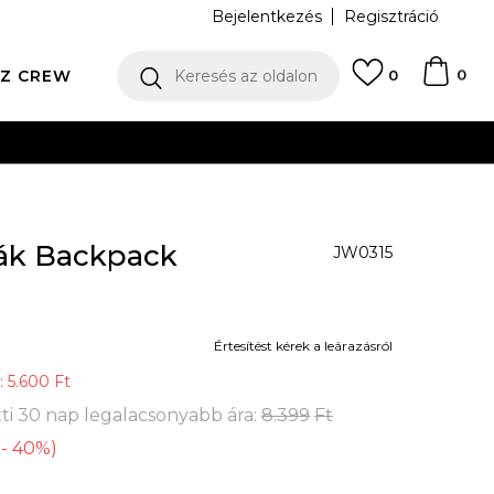
Bejelentkezés
Regisztráció
0
Z CREW
Keresés az oldalon
0
N
sák Backpack
JW0315
Értesítést kérek a leárazásról
:
5.600
Ft
ti 30 nap legalacsonyabb ára:
8.399
Ft
-
40
%
)