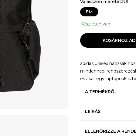
Válasszon méretet:NS
EM
Készleten van
KOSÁRHOZ AD
adidas unisex hátizsák hozz
mindennapi rendszerezésh
és akár egy laptopnak is he
A TERMÉKRŐL
LEÍRÁS
ELLENŐRIZZE A REND