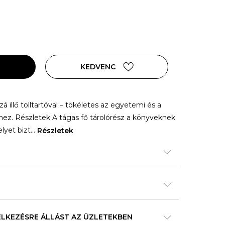
KEDVENC
á illő tolltartóval – tökéletes az egyetemi és a
ez. Részletek A tágas fő tárolórész a könyveknek
lyet bizt
...
Részletek
ELKEZÉSRE ÁLLÁST AZ ÜZLETEKBEN