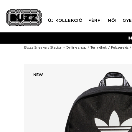
ÚJ KOLLEKCIÓ
FÉRFI
NŐI
GYE
I
Buzz Sneakers Station - Online shop
Termékek
Felszerelés
NEW