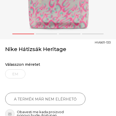
1
2
3
4
HV6611-133
Nike Hátizsák Heritage
Válasszon méretet
EM
A TERMÉK MÁR NEM ELÉRHETŐ
Obavesti me kada proizvod
ponovo bude dostupan