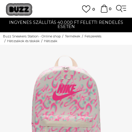
0
0
INGYENES SZÁLLÍTÁS 40.000 FT FELETTI RENDELÉS
ESETÉN
Buzz Sneakers Station - Online shop
Termékek
Felszerelés
Hátizsákok és táskák
Hátizsák