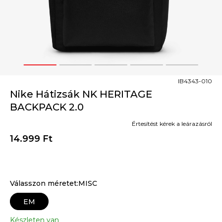
1
2
3
4
5
IB4343-010
Nike Hátizsák NK HERITAGE
BACKPACK 2.0
Értesítést kérek a leárazásról
14.999
Ft
Válasszon méretet:MISC
EM
Készleten van