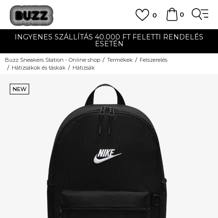
0
0
INGYENES SZÁLLÍTÁS 40.000 FT FELETTI RENDELÉS
ESETÉN
Buzz Sneakers Station - Online shop
Termékek
Felszerelés
Hátizsákok és táskák
Hátizsák
NEW