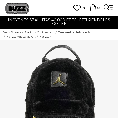
0
0
INGYENES SZÁLLÍTÁS 40.000 FT FELETTI RENDELÉS
ESETÉN
Buzz Sneakers Station - Online shop
Termékek
Felszerelés
Hátizsákok és táskák
Hátizsák