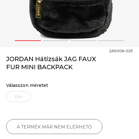
1
2
3
4
2A9006-023
JORDAN Hátizsák JAG FAUX
FUR MINI BACKPACK
Válasszon méretet
EM
A TERMÉK MÁR NEM ELÉRHETŐ