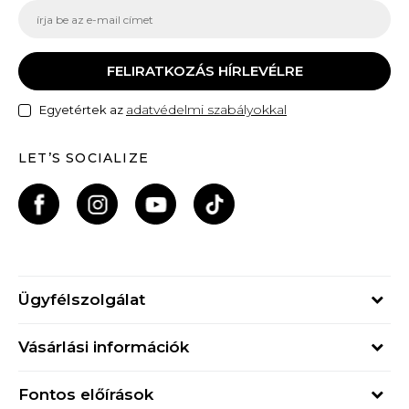
FELIRATKOZÁS HÍRLEVÉLRE
adatvédelmi szabályokkal
Egyetértek az
LET’S SOCIALIZE
Ügyfélszolgálat
Hétfő - Péntek
Vásárlási információk
09h - 17h
Rendelés állapota
online@buzzsneakers.hu
Fontos előírások
Szállítási információk