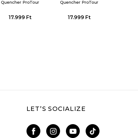
Quencher ProTour
Quencher ProTour
Flip Straw Tumbler
Flip Straw Tumbler
17.999
Ft
17.999
Ft
LET’S SOCIALIZE