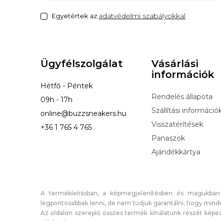
adatvédelmi szabályokkal
Egyetértek az
Ügyfélszolgálat
Vásárlási
információk
Hétfő - Péntek
Rendelés állapota
09h - 17h
Szállítási információ
online@buzzsneakers.hu
Visszatérítések
+36 1 765 4 765
Panaszok
Ajándékkártya
A termékleírásban, a képmegjelenítésben és magukban
legpontosabbak lenni, de nem tudjuk garantálni, hogy minde
Az oldalon szereplő összes termék kínálatunk részét képez