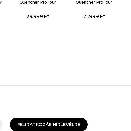
w
Quencher ProTour
Quencher ProTour
Flip Straw Tumbler
Flip Straw Tumbler
23.999
Ft
21.999
Ft
FELIRATKOZÁS HÍRLEVÉLRE