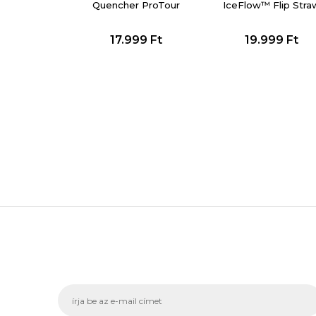
Quencher ProTour
IceFlow™ Flip Stra
Flip Straw Tumbler
2.0 Tumbler
17.999
Ft
19.999
Ft