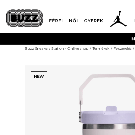
FÉRFI
NŐI
GYEREK
I
Buzz Sneakers Station - Online shop
Termékek
Felszerelés
NEW