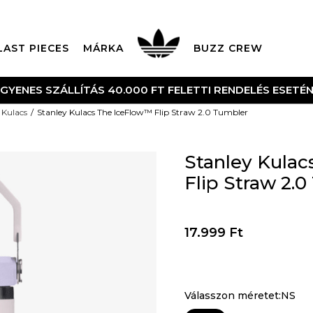
LAST PIECES
MÁRKA
BUZZ CREW
NGYENES SZÁLLÍTÁS 40.000 FT FELETTI RENDELÉS ESETÉ
Kulacs
Stanley Kulacs The IceFlow™ Flip Straw 2.0 Tumbler
Stanley Kula
Flip Straw 2.
17.999
Ft
Válasszon méretet:NS