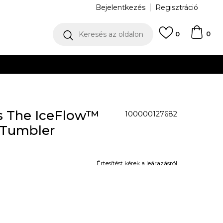
Bejelentkezés
Regisztráció
0
Keresés az oldalon
0
N
cs The IceFlow™
100000127682
0 Tumbler
Értesítést kérek a leárazásról