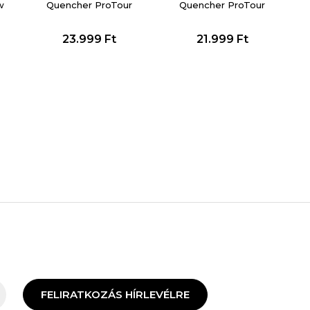
w
Quencher ProTour
Quencher ProTour
Flip Straw Tumbler
Flip Straw Tumbler
23.999
Ft
21.999
Ft
FELIRATKOZÁS HÍRLEVÉLRE