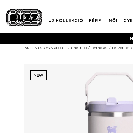
ÚJ KOLLEKCIÓ
FÉRFI
NŐI
GYE
I
Buzz Sneakers Station - Online shop
Termékek
Felszerelés
NEW