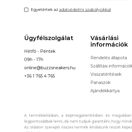
adatvédelmi szabályokkal
Egyetértek az
Ügyfélszolgálat
Vásárlási
információk
Hétfő - Péntek
Rendelés állapota
09h - 17h
Szállítási információ
online@buzzsneakers.hu
Visszatérítések
+36 1 765 4 765
Panaszok
Ajándékkártya
A termékleírásban, a képmegjelenítésben és magukban
legpontosabbak lenni, de nem tudjuk garantálni, hogy minde
Az oldalon szereplő összes termék kínálatunk részét képez