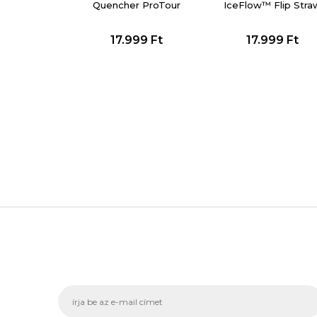
Quencher ProTour
IceFlow™ Flip Stra
Flip Straw Tumbler
2.0 Tumbler
17.999
Ft
17.999
Ft