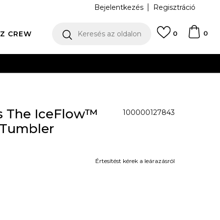
Bejelentkezés
Regisztráció
0
Z CREW
Keresés az oldalon
0
N
cs The IceFlow™
100000127843
0 Tumbler
Értesítést kérek a leárazásról