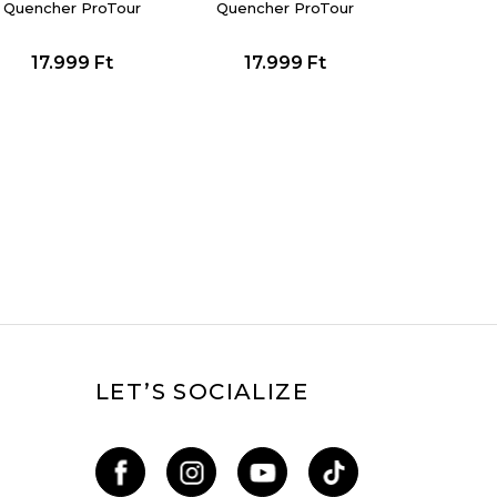
Quencher ProTour
Quencher ProTour
Flip Straw Tumbler
Flip Straw Tumbler
17.999
Ft
17.999
Ft
LET’S SOCIALIZE