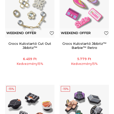
WEEKEND OFFER
WEEKEND OFFER
Crocs Kulcstartó Cut Out
Crocs Kulcstartó Jibbitz™
Jibbitz™
Barbie™ Retro
6.459
Ft
5.779
Ft
Kedvezmény
15
%
Kedvezmény
15
%
-15%
-15%