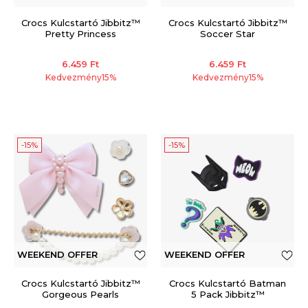
Crocs Kulcstartó Jibbitz™
Crocs Kulcstartó Jibbitz™
Pretty Princess
Soccer Star
6.459
Ft
6.459
Ft
Kedvezmény
15
%
Kedvezmény
15
%
-15%
-15%
WEEKEND OFFER
WEEKEND OFFER
Crocs Kulcstartó Jibbitz™
Crocs Kulcstartó Batman
Gorgeous Pearls
5 Pack Jibbitz™