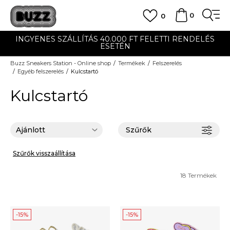
0
0
INGYENES SZÁLLÍTÁS 40.000 FT FELETTI RENDELÉS
ESETÉN
Buzz Sneakers Station - Online shop
Termékek
Felszerelés
Egyéb felszerelés
Kulcstartó
Kulcstartó
Szűrők
Szűrők visszaállítása
18
Termékek
-15%
-15%