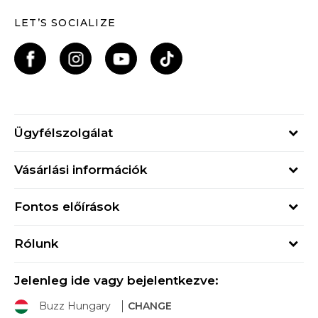
LET’S SOCIALIZE
Ügyfélszolgálat
Hétfő - Péntek
Vásárlási információk
09h - 17h
Rendelés állapota
online@buzzsneakers.hu
Fontos előírások
Szállítási információk
+36 1 765 4 765
Általános szerződési feltételek
Visszatérítések
Rólunk
Adatvédelmi politika
Panaszok
Buzz concept
Sport & Bonus szabályzata
Ajándékkártya
Jelenleg ide vagy bejelentkezve:
Buzz márkák
Buzz Hungary
CHANGE
Üzletek