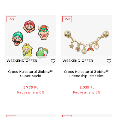
-15%
-15%
WEEKEND OFFER
WEEKEND OFFER
Crocs Kulcstartó Jibbitz™
Crocs Kulcstartó Jibbitz™
Super Mario
Friendship Bracelet
5.779
Ft
2.039
Ft
Kedvezmény
15
%
Kedvezmény
15
%