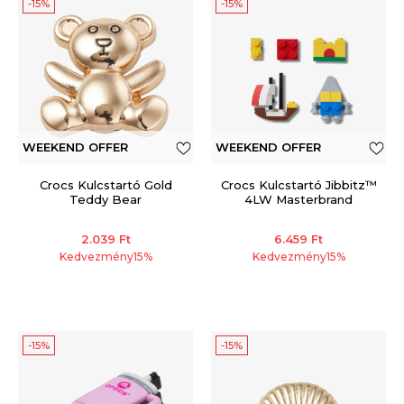
-15%
-15%
WEEKEND OFFER
WEEKEND OFFER
Crocs Kulcstartó Gold
Crocs Kulcstartó Jibbitz™
Teddy Bear
4LW Masterbrand
2.039
Ft
6.459
Ft
Kedvezmény
15
%
Kedvezmény
15
%
-15%
-15%