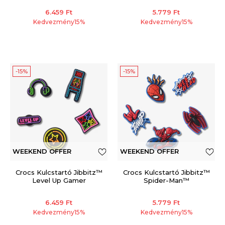
6.459
Ft
5.779
Ft
Kedvezmény
15
%
Kedvezmény
15
%
-15%
-15%
WEEKEND OFFER
WEEKEND OFFER
Crocs Kulcstartó Jibbitz™
Crocs Kulcstartó Jibbitz™
Level Up Gamer
Spider-Man™
6.459
Ft
5.779
Ft
Kedvezmény
15
%
Kedvezmény
15
%