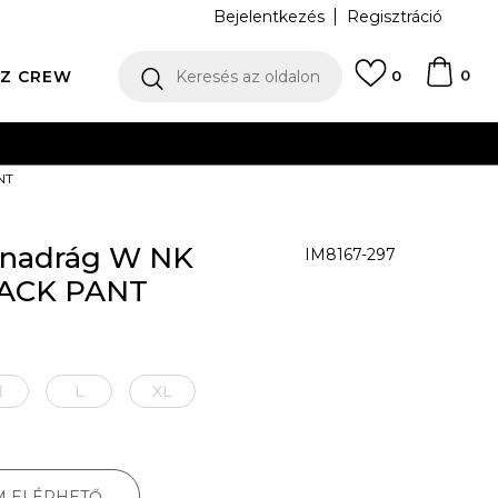
Bejelentkezés
Regisztráció
0
Z CREW
Keresés az oldalon
0
N
NT
őnadrág W NK
IM8167-297
ACK PANT
M
L
XL
M ELÉRHETŐ