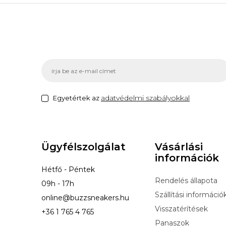
adatvédelmi szabályokkal
Egyetértek az
Ügyfélszolgálat
Vásárlási
információk
Hétfő - Péntek
Rendelés állapota
09h - 17h
Szállítási információ
online@buzzsneakers.hu
Visszatérítések
+36 1 765 4 765
Panaszok