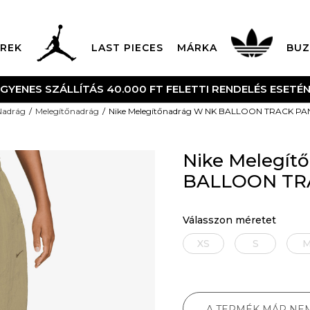
REK
LAST PIECES
MÁRKA
BUZ
NGYENES SZÁLLÍTÁS 40.000 FT FELETTI RENDELÉS ESETÉ
Nadrág
Melegítőnadrág
Nike Melegítőnadrág W NK BALLOON TRACK PA
Nike Melegít
BALLOON TR
Válasszon méretet
XS
S
A TERMÉK MÁR NE