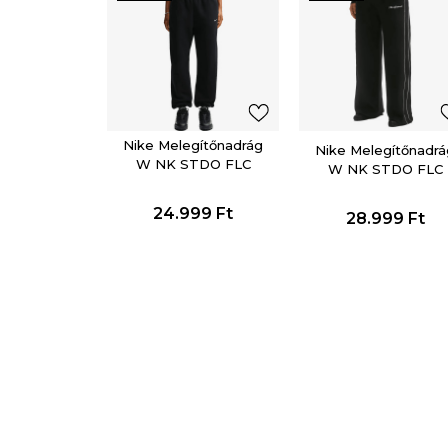
Nike Melegítőnadrág
Nike Melegítőnadrá
W NK STDO FLC
W NK STDO FLC
MW HR OS CFF PNT
MW MR SCALLOP
WL
24.999
Ft
28.999
Ft