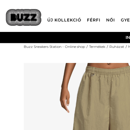
ÚJ KOLLEKCIÓ
FÉRFI
NŐI
GYE
I
Buzz Sneakers Station - Online shop
Termékek
Ruházat