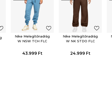
Nike Melegítőnadrág
Nike Melegítőnadrág
g
W NSW TCH FLC
W NK STDO FLC
MR JGGER 2
MW HR OS CFF PNT
43.999
Ft
24.999
Ft