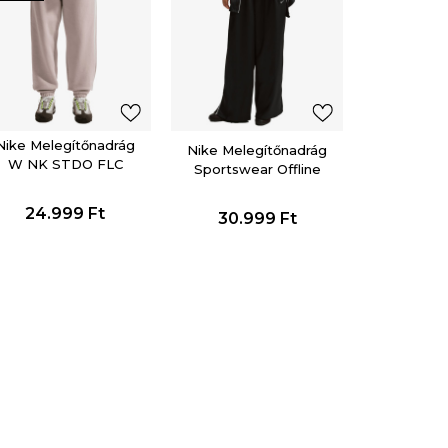
Nike Melegítőnadrág
Nike Melegítőnadrág
W NK STDO FLC
Sportswear Offline
MW HR OS CFF PNT
Woven
24.999
Ft
30.999
Ft