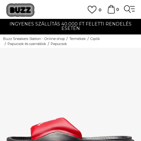
0
0
INGYENES SZÁLLÍTÁS 40.000 FT FELETTI RENDELÉS
ESETÉN
Buzz Sneakers Station - Online shop
Termékek
Cipők
Papucsok és szandálok
Papucsok