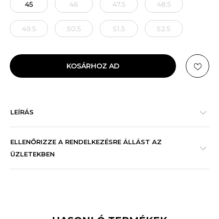
45
46
47.5
48.5
49.5
50.5
51.5
52.5
KOSÁRHOZ AD
LEÍRÁS
ELLENŐRIZZE A RENDELKEZÉSRE ÁLLÁST AZ
ÜZLETEKBEN