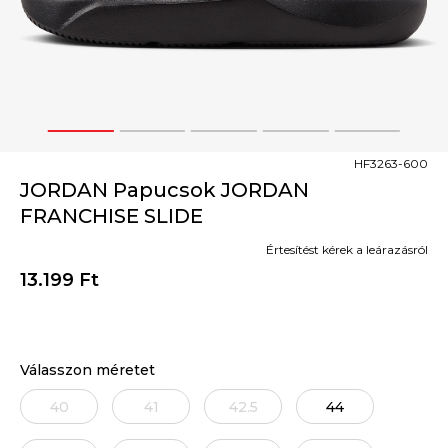
1
2
3
4
5
HF3263-600
JORDAN Papucsok JORDAN
FRANCHISE SLIDE
Értesítést kérek a leárazásról
13.199
Ft
Válasszon méretet
40
41
42.5
44