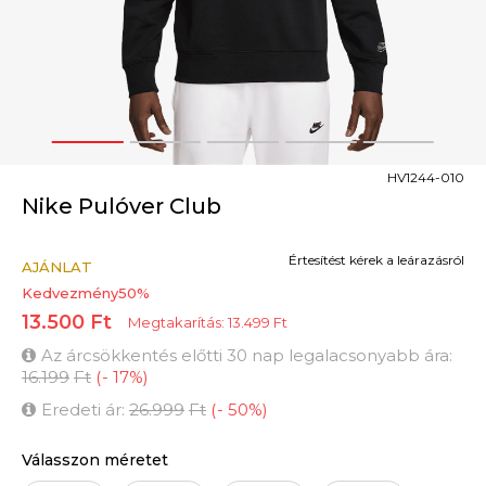
1
2
3
4
5
HV1244-010
Nike Pulóver Club
Értesítést kérek a leárazásról
AJÁNLAT
Kedvezmény
50
%
13.500
Ft
Megtakarítás:
13.499
Ft
Az árcsökkentés előtti 30 nap legalacsonyabb ára:
16.199
Ft
(
-
17
%
)
Eredeti ár:
26.999
Ft
(
-
50
%
)
Válasszon méretet