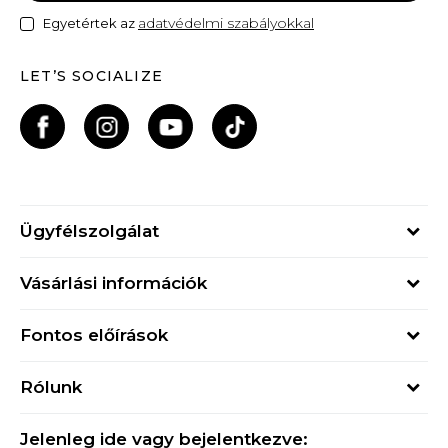
adatvédelmi szabályokkal
Egyetértek az
LET’S SOCIALIZE
Ügyfélszolgálat
Hétfő - Péntek
Vásárlási információk
09h - 17h
Rendelés állapota
online@buzzsneakers.hu
Fontos előírások
Szállítási információk
+36 1 765 4 765
Általános szerződési feltételek
Visszatérítések
Rólunk
Adatvédelmi politika
Panaszok
Buzz concept
Sport & Bonus szabályzata
Ajándékkártya
Jelenleg ide vagy bejelentkezve: