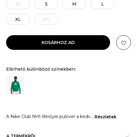
XS
S
M
L
XL
2XL
KOSÁRHOZ AD
Elérhető különböző színekben:
A Nike Club férfi lifestyle pulóver a kedv
...
Részletek
A TERMÉKRŐL