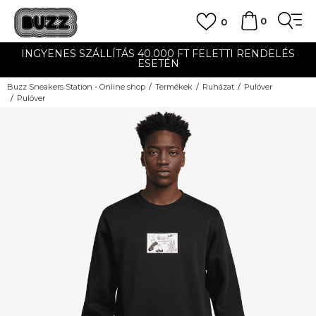
0
0
INGYENES SZÁLLÍTÁS 40.000 FT FELETTI RENDELÉS
ESETÉN
Buzz Sneakers Station - Online shop
Termékek
Ruházat
Pulóver
Pulóver