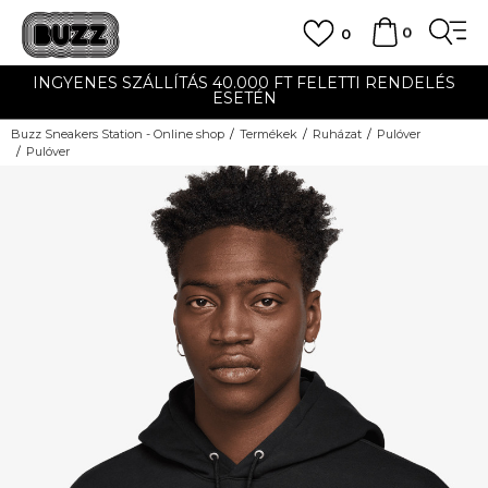
0
0
INGYENES SZÁLLÍTÁS 40.000 FT FELETTI RENDELÉS
ESETÉN
Buzz Sneakers Station - Online shop
Termékek
Ruházat
Pulóver
Pulóver