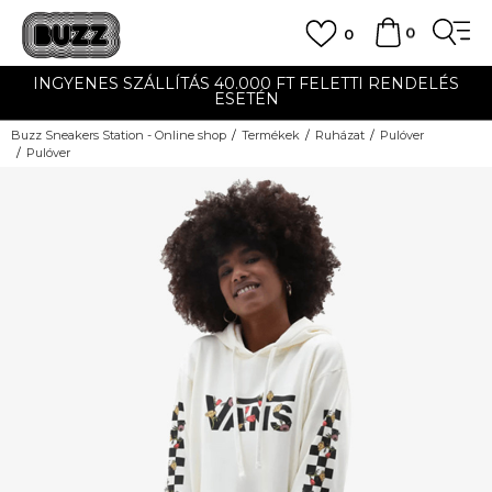
0
0
INGYENES SZÁLLÍTÁS 40.000 FT FELETTI RENDELÉS
ESETÉN
Buzz Sneakers Station - Online shop
Termékek
Ruházat
Pulóver
Pulóver