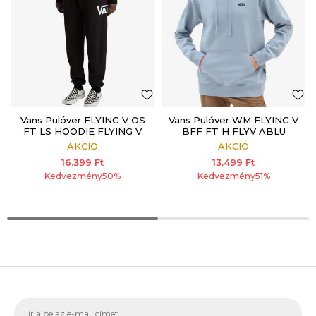
Vans Pulóver FLYING V OS
Vans Pulóver WM FLYING V
FT LS HOODIE FLYING V
BFF FT H FLYV ABLU
Black
AKCIÓ
AKCIÓ
16.399
Ft
13.499
Ft
Kedvezmény
50
%
Kedvezmény
51
%