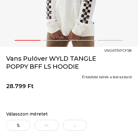
1
2
3
4
VN0A7RPCFS8
Vans Pulóver WYLD TANGLE
POPPY BFF LS HOODIE
Értesítést kérek a leárazásról
28.799
Ft
Válasszon méretet
S
M
L