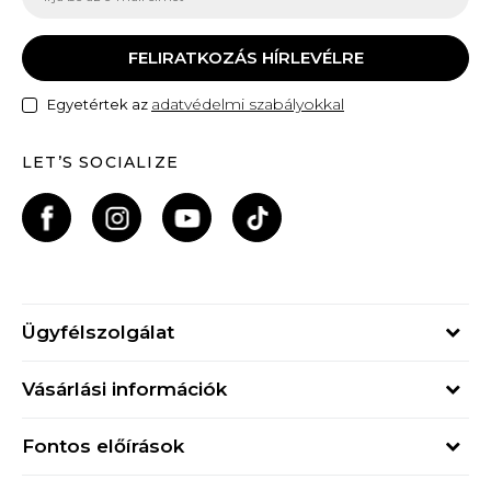
FELIRATKOZÁS HÍRLEVÉLRE
adatvédelmi szabályokkal
Egyetértek az
LET’S SOCIALIZE
Ügyfélszolgálat
Hétfő - Péntek
Vásárlási információk
09h - 17h
Rendelés állapota
online@buzzsneakers.hu
Fontos előírások
Szállítási információk
+36 1 765 4 765
Általános szerződési feltételek