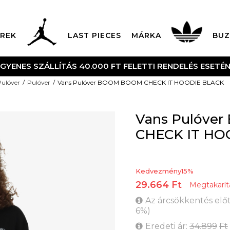
REK
LAST PIECES
MÁRKA
BUZ
NGYENES SZÁLLÍTÁS 40.000 FT FELETTI RENDELÉS ESETÉ
Pulóver
Pulóver
Vans Pulóver BOOM BOOM CHECK IT HOODIE BLACK
Vans Pulóve
CHECK IT HO
Kedvezmény
15
%
29.664
Ft
Megtakarít
Az árcsökkentés előt
6
%
)
Eredeti ár:
34.899
Ft