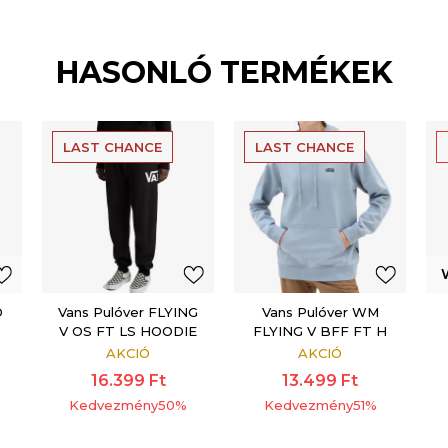
HASONLÓ TERMÉKEK
LAST CHANCE
LAST CHANCE
D
Vans Pulóver FLYING
Vans Pulóver WM
V OS FT LS HOODIE
FLYING V BFF FT H
FLYING V Black
FLYV ABLU
AKCIÓ
AKCIÓ
16.399
Ft
13.499
Ft
Kedvezmény
50
%
Kedvezmény
51
%