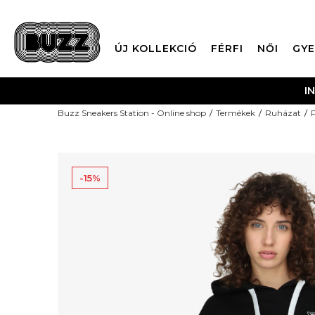
ÚJ KOLLEKCIÓ
FÉRFI
NŐI
GYE
I
Buzz Sneakers Station - Online shop
Termékek
Ruházat
-15%