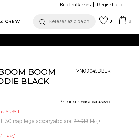
Bejelentkezés
Regisztráció
0
Z CREW
Keresés az oldalon
0
N
r BOOM BOOM
VN00045DBLK
ODIE BLACK
Értesítést kérek a leárazásról
ás:
5.235
Ft
ti 30 nap legalacsonyabb ára:
27.919
Ft
(
+
(
-
15
%
)