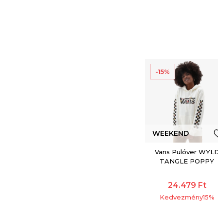
-15%
WEEKEND
OFFER
Vans Pulóver WYL
TANGLE POPPY
BFF LS HOODIE
24.479
Ft
Kedvezmény
15
%