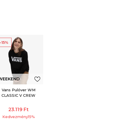
-15%
WEEKEND
OFFER
Vans Pulóver WM
CLASSIC V CREW
23.119
Ft
Kedvezmény
15
%