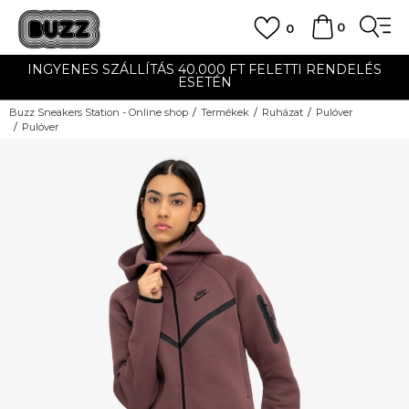
0
0
INGYENES SZÁLLÍTÁS 40.000 FT FELETTI RENDELÉS
ESETÉN
Buzz Sneakers Station - Online shop
Termékek
Ruházat
Pulóver
Pulóver