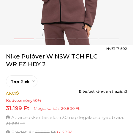
1
2
3
4
5
HV6747-502
Nike Pulóver W NSW TCH FLC
WR FZ HDY 2
Top Pick
Értesítést kérek a leárazásról
AKCIÓ
Kedvezmény
40
%
31.199
Ft
Megtakarítás:
20.800
Ft
Az árcsökkentés előtti 30 nap legalacsonyabb ára:
31.199
Ft
Eredeti ár:
51.999
Ft
(
-
40
%
)