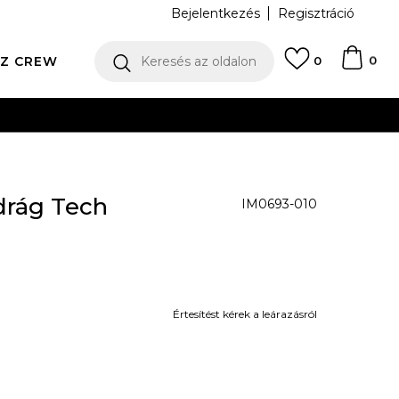
Bejelentkezés
Regisztráció
0
Z CREW
Keresés az oldalon
0
N
drág Tech
IM0693-010
Értesítést kérek a leárazásról