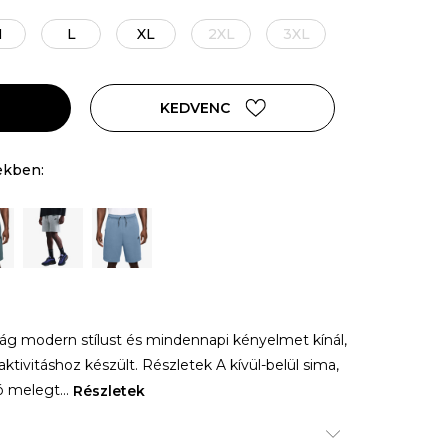
M
L
XL
2XL
3XL
KEDVENC
ekben:
drág modern stílust és mindennapi kényelmet kínál,
ktivitáshoz készült. Részletek A kívül-belül sima,
ó melegt
...
Részletek