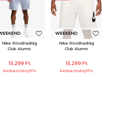
WEEKEND
WEEKEND
Nike Rövidnadrág
Nike Rövidnadrág
OFFER
OFFER
Club Alumni
Club Alumni
15.299
Ft
15.299
Ft
Kedvezmény
15
%
Kedvezmény
15
%