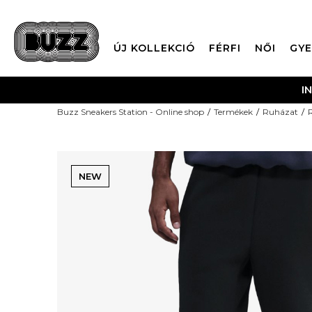
ÚJ KOLLEKCIÓ
FÉRFI
NŐI
GYE
I
Buzz Sneakers Station - Online shop
Termékek
Ruházat
NEW