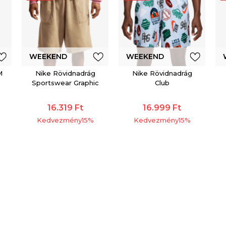
WEEKEND
WEEKEND
M
Nike Rövidnadrág
Nike Rövidnadrág
OFFER
OFFER
Sportswear Graphic
Club
16.319
Ft
16.999
Ft
Kedvezmény
15
%
Kedvezmény
15
%