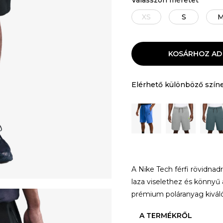
Válasszon méretet
XS
S
KOSÁRHOZ AD
Elérhető különböző szín
A Nike Tech férfi rövidna
laza viselethez és könnyű a
prémium poláranyag kivál
A TERMÉKRŐL