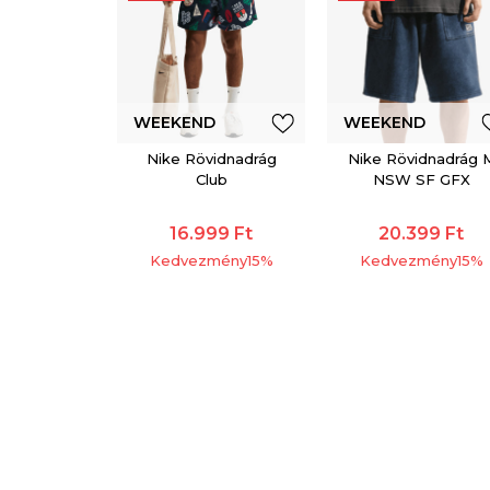
WEEKEND
WEEKEND
Nike Rövidnadrág
Nike Rövidnadrág 
OFFER
OFFER
Club
NSW SF GFX
SHORT
16.999
Ft
20.399
Ft
Kedvezmény
15
%
Kedvezmény
15
%