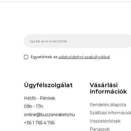
adatvédelmi szabályokkal
Egyetértek az
Ügyfélszolgálat
Vásárlási
információk
Hétfő - Péntek
Rendelés állapota
09h - 17h
Szállítási információ
online@buzzsneakers.hu
Visszatérítések
+36 1 765 4 765
Panaszok