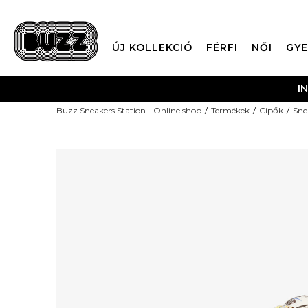
ÚJ KOLLEKCIÓ
FÉRFI
NŐI
GYE
I
Buzz Sneakers Station - Online shop
Termékek
Cipők
Sne