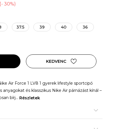
(
-
30
%
)
8
37.5
39
40
36
KEDVENC
Nike Air Force 1 LV8 1 gyerek lifestyle sportcipő
s anyagokat és klasszikus Nike Air párnázást kínál –
san bírj
...
Részletek