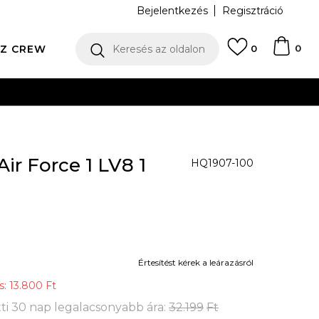
Bejelentkezés
Regisztráció
0
Z CREW
Keresés az oldalon
0
N
ir Force 1 LV8 1
HQ1907-100
Értesítést kérek a leárazásról
s:
13.800
Ft
ti 30 nap legalacsonyabb ára:
32.199
Ft