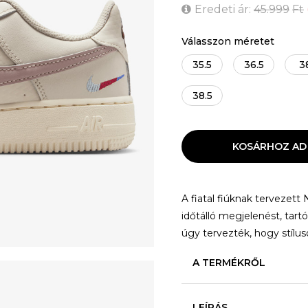
Eredeti ár:
45.999
Ft
Válasszon méretet
35.5
36.5
3
38.5
KOSÁRHOZ AD
A fiatal fiúknak tervezett 
időtálló megjelenést, tartó
úgy tervezték, hogy stíluso
A TERMÉKRŐL
LEÍRÁS