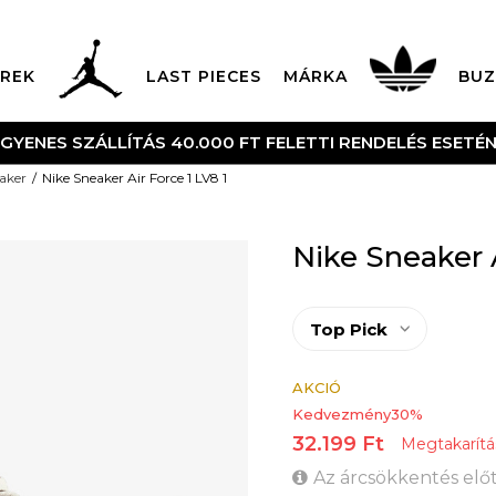
REK
LAST PIECES
MÁRKA
BUZ
NGYENES SZÁLLÍTÁS 40.000 FT FELETTI RENDELÉS ESETÉ
aker
Nike Sneaker Air Force 1 LV8 1
Nike Sneaker A
Top Pick
AKCIÓ
Kedvezmény
30
%
32.199
Ft
Megtakarítá
Az árcsökkentés előt