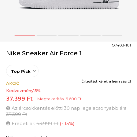
1
2
3
4
5
IO7403-101
Nike Sneaker Air Force 1
Top Pick
Értesítést kérek a leárazásról
AKCIÓ
Kedvezmény
15
%
37.399
Ft
Megtakarítás:
6.600
Ft
Az árcsökkentés előtti 30 nap legalacsonyabb ára:
37.399
Ft
Eredeti ár:
43.999
Ft
(
-
15
%
)