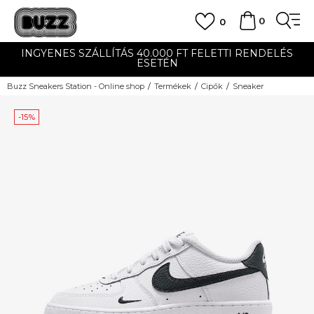
0
0
INGYENES SZÁLLÍTÁS 40.000 FT FELETTI RENDELÉS
ESETÉN
Buzz Sneakers Station - Online shop
Termékek
Cipők
Sneaker
-15%