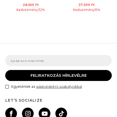
28.559
Ft
37.399
Ft
Kedvezmény
32
%
Kedvezmény
15
%
FELIRATKOZÁS HÍRLEVÉLRE
adatvédelmi szabályokkal
Egyetértek az
LET’S SOCIALIZE