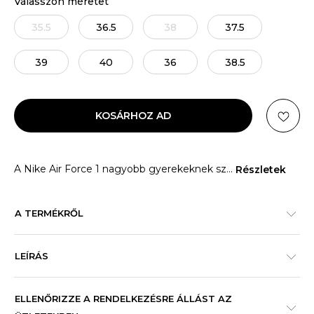
Válasszon méretet
35.5
36.5
38
37.5
39
40
36
38.5
KOSÁRHOZ AD
A Nike Air Force 1 nagyobb gyerekeknek sz
...
Részletek
A TERMÉKRŐL
LEÍRÁS
ELLENŐRIZZE A RENDELKEZÉSRE ÁLLÁST AZ